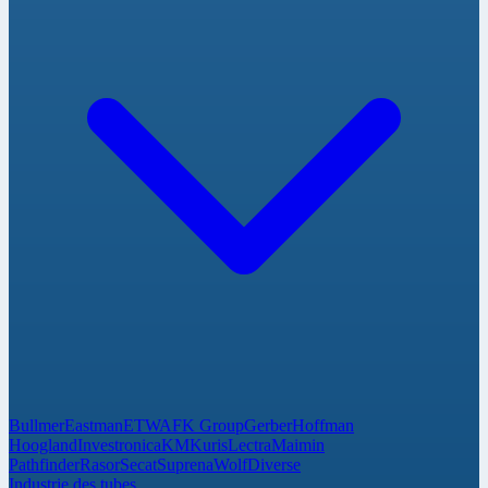
Bullmer
Eastman
ETWA
FK Group
Gerber
Hoffman
Hoogland
Investronica
KM
Kuris
Lectra
Maimin
Pathfinder
Rasor
Secat
Suprena
Wolf
Diverse
Industrie des tubes