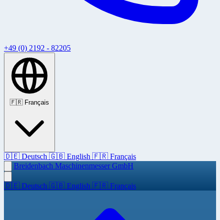
+49 (0) 2192 - 82205
🇫🇷
Français
🇩🇪
Deutsch
🇬🇧
English
🇫🇷
Français
Breidenbach Maschinenmesser GmbH
🇩🇪
Deutsch
🇬🇧
English
🇫🇷
Français