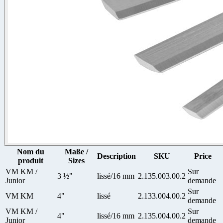
Nom du
Maße /
Description
SKU
Price
produit
Sizes
VM KM /
Sur
3 ½"
lissé/16 mm
2.135.003.00.2
Junior
demande
Sur
VM KM
4"
lissé
2.133.004.00.2
demande
VM KM /
Sur
4"
lissé/16 mm
2.135.004.00.2
Junior
demande