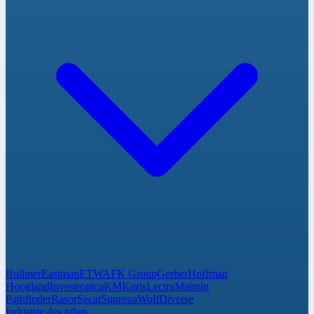
Bullmer
Eastman
ETWA
FK Group
Gerber
Hoffman
Hoogland
Investronica
KM
Kuris
Lectra
Maimin
Pathfinder
Rasor
Secat
Suprena
Wolf
Diverse
Industrie des tubes