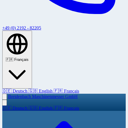
+49 (0) 2192 - 82205
🇫🇷
Français
🇩🇪
Deutsch
🇬🇧
English
🇫🇷
Français
Breidenbach Maschinenmesser GmbH
🇩🇪
Deutsch
🇬🇧
English
🇫🇷
Français