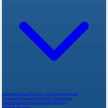
Bullmer
Eastman
ETWA
FK Group
Gerber
Hoffman
Hoogland
Investronica
KM
Kuris
Lectra
Maimin
Pathfinder
Rasor
Secat
Suprena
Wolf
Diverse
Industrie des tubes