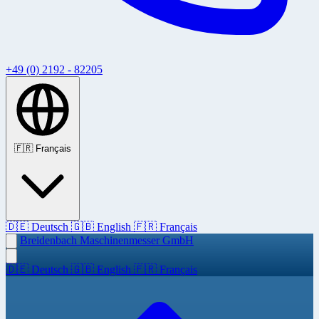
+49 (0) 2192 - 82205
🇫🇷
Français
🇩🇪
Deutsch
🇬🇧
English
🇫🇷
Français
Breidenbach Maschinenmesser GmbH
🇩🇪
Deutsch
🇬🇧
English
🇫🇷
Français