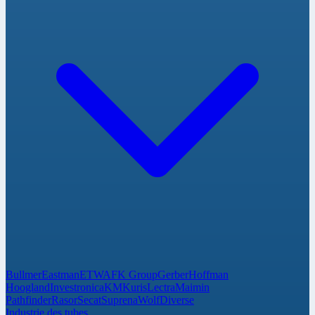
Bullmer
Eastman
ETWA
FK Group
Gerber
Hoffman
Hoogland
Investronica
KM
Kuris
Lectra
Maimin
Pathfinder
Rasor
Secat
Suprena
Wolf
Diverse
Industrie des tubes