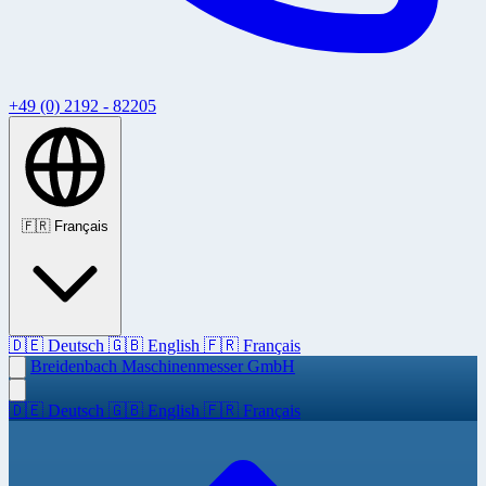
+49 (0) 2192 - 82205
🇫🇷
Français
🇩🇪
Deutsch
🇬🇧
English
🇫🇷
Français
Breidenbach Maschinenmesser GmbH
🇩🇪
Deutsch
🇬🇧
English
🇫🇷
Français