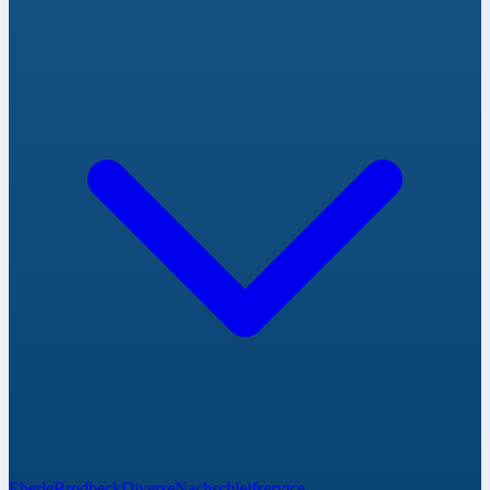
Eberle
Brodbeck
Diverse
Nachschleifservice