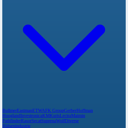
Bullmer
Eastman
ETWA
FK Group
Gerber
Hoffman
Hoogland
Investronica
KM
Kuris
Lectra
Maimin
Pathfinder
Rasor
Secat
Suprena
Wolf
Diverse
Hülsenindustrie