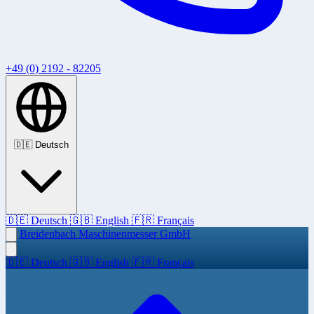
+49 (0) 2192 - 82205
🇩🇪
Deutsch
🇩🇪
Deutsch
🇬🇧
English
🇫🇷
Français
Breidenbach Maschinenmesser GmbH
🇩🇪
Deutsch
🇬🇧
English
🇫🇷
Français