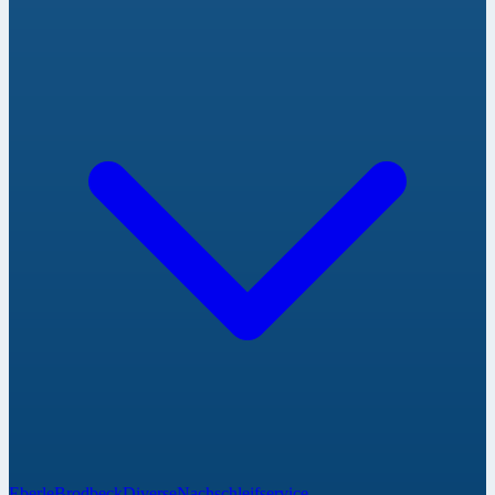
Eberle
Brodbeck
Diverse
Nachschleifservice