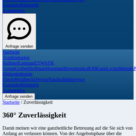
Kunststoffindustrie
Automotive
Anfrage senden
Startseite
Textilindustrie
Bullmer
Eastman
ETWA
FK
Group
Gerber
Hoffman
Hoogland
Investronica
KM
Kuris
Lectra
Maimin
P
Hülsenindustrie
Eberle
Brodbeck
Diverse
Nachschleifservice
Kunststoffindustrie
Automotive
Anfrage senden
Startseite
/
Zuverlässigkeit
360° Zuverlässigkeit
Damit meinen wir eine ganzheitliche Betreuung auf die Sie sich von
Anfang an verlassen können. Von der Angebotsphase über die