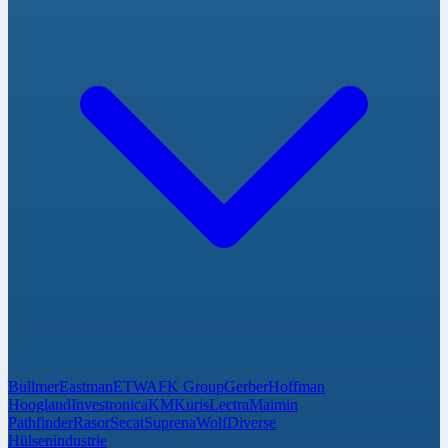
Bullmer
Eastman
ETWA
FK Group
Gerber
Hoffman
Hoogland
Investronica
KM
Kuris
Lectra
Maimin
Pathfinder
Rasor
Secat
Suprena
Wolf
Diverse
Hülsenindustrie