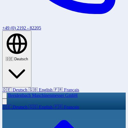
+49 (0) 2192 - 82205
🇩🇪
Deutsch
🇩🇪
Deutsch
🇬🇧
English
🇫🇷
Français
Breidenbach Maschinenmesser GmbH
🇩🇪
Deutsch
🇬🇧
English
🇫🇷
Français